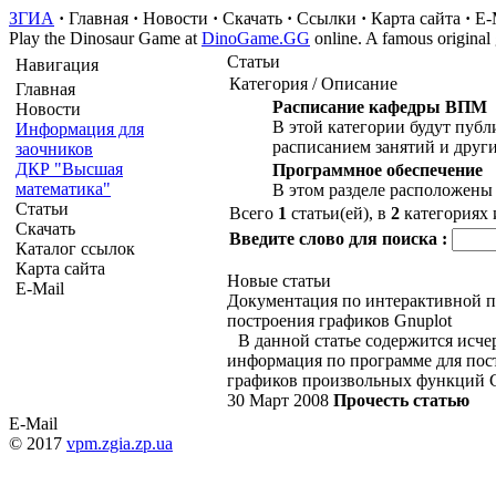
ЗГИА
·
Главная
·
Новости
·
Скачать
·
Ссылки
·
Карта сайта
·
E-
Play the Dinosaur Game at
DinoGame.GG
online. A famous original
Статьи
Навигация
Категория / Описание
Главная
Расписание кафедры ВПМ
Новости
В этой категории будут публ
Информация для
расписанием занятий и друг
заочников
ДКР "Высшая
Программное обеспечение
математика"
В этом разделе расположены
Статьи
Всего
1
статьи(ей), в
2
категориях
Скачать
Введите слово для поиска :
Каталог ссылок
Карта сайта
Новые статьи
E-Mail
Документация по интерактивной 
построения графиков Gnuplot
В данной статье содержится исч
информация по программе для пос
графиков произвольных функций G
30 Март 2008
Прочесть статью
E-Mail
© 2017
vpm.zgia.zp.ua