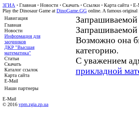
ЗГИА
·
Главная
·
Новости
·
Скачать
·
Ссылки
·
Карта сайта
·
E-
Play the Dinosaur Game at
DinoGame.GG
online. A famous original
Запрашиваемой 
Навигация
Главная
Запрашиваемой 
Новости
Информация для
Возможно она б
заочников
ДКР "Высшая
категорию.
математика"
С уважением ад
Статьи
Скачать
прикладной ма
Каталог ссылок
Карта сайта
E-Mail
Наши партнеры
E-Mail
© 2016
vpm.zgia.zp.ua